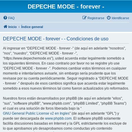
DEPECHE MODE - forever -
FAQ
Registrarse
Identificarse
Inicio
Índice general
DEPECHE MODE - forever - - Condiciones de uso
Al ingresar en “DEPECHE MODE - forever -” (de aquí en adelante “nosotros”,
“nos”, “nuestro”, “DEPECHE MODE - forever -”,
“https://www.depechemode.es”), usted acuerda estar legalmente sometido a
los siguientes términos. En caso contrario por favor no se registre y/o use
“DEPECHE MODE - forever -”. Podemos cambiar estos términos en cualquier
momento e intentaríamos avisarle, sin embargo sería prudente que los
revisase por su cuenta periódicamente. Seguir registrado a “DEPECHE MODE
- forever -” después de esos cambios significa que acuerda estar legalmente
sometido a esos nuevos términos tal como fueron actualizados y/o reformados.
Nuestros foros están desarrollados por phpBB (de aquí en adelante “ellos”,
“sus”, “software phpBB”, “www.phpbb.com”, “phpBB Limited”, “phpBB Teams”)
el cual es una solución de foros liberada bajo la “
GNU General Public License v2 en Ingles
” (de aquí en adelante “GPL”) y
puede ser descargada de
www.phpbb.com
. El software phpBB solamente
facilita discusiones basadas en Internet y la GPL estrictamente los excluye de
lo que aprobamos y/o desaprobamos como conductas y/o contenido