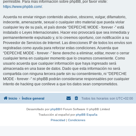
permisible. Para más información sobre phpBB, por favor visite:
https://www.phpbb.com/
.
Acuerda no enviar ningun contenido abusivo, obsceno, vulgar, difamatorio,
indecente, amenazante, sexual o cualquier otro material que pueda violar
cualquier ley de su país, el país donde “DEPECHE MODE - forever -” está
instalado o Leyes Internacionales. Hacer eso provocará que sea inmediata y
permanentemente expulsado y, si lo creemos oportuno, con notificación a su
Proveedor de Servicios de Internet. Las direcciones IP de todos los envíos son
registradas como ayuda para reforzar estas condiciones. Acuerda que
“DEPECHE MODE - forever -” tiene derecho a eliminar, editar, mover o cerrar
cualquier tema en cualquier momento que lo creamos conveniente. Como
usuario acuerda que cualquier información que haya ingresado será
almacenada en una base de datos. Dado que esta información no será
compartida con ninguna tercera parte sin su consentimiento, ni “DEPECHE
MODE - forever -” ni phpBB podrán considerarse responsables por cualquier
intento de hacking que conlleve a que los datos sean comprometidos.
Inicio
Índice general
Todos los horarios son
UTC+02:00
Desarrollado por
phpBB
® Forum Software © phpBB Limited
Traducción al español por
phpBB España
Privacidad
|
Condiciones