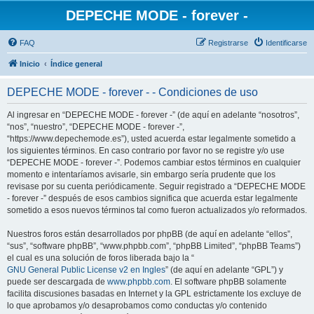
DEPECHE MODE - forever -
FAQ
Registrarse
Identificarse
Inicio
Índice general
DEPECHE MODE - forever - - Condiciones de uso
Al ingresar en “DEPECHE MODE - forever -” (de aquí en adelante “nosotros”,
“nos”, “nuestro”, “DEPECHE MODE - forever -”,
“https://www.depechemode.es”), usted acuerda estar legalmente sometido a
los siguientes términos. En caso contrario por favor no se registre y/o use
“DEPECHE MODE - forever -”. Podemos cambiar estos términos en cualquier
momento e intentaríamos avisarle, sin embargo sería prudente que los
revisase por su cuenta periódicamente. Seguir registrado a “DEPECHE MODE
- forever -” después de esos cambios significa que acuerda estar legalmente
sometido a esos nuevos términos tal como fueron actualizados y/o reformados.
Nuestros foros están desarrollados por phpBB (de aquí en adelante “ellos”,
“sus”, “software phpBB”, “www.phpbb.com”, “phpBB Limited”, “phpBB Teams”)
el cual es una solución de foros liberada bajo la “
GNU General Public License v2 en Ingles
” (de aquí en adelante “GPL”) y
puede ser descargada de
www.phpbb.com
. El software phpBB solamente
facilita discusiones basadas en Internet y la GPL estrictamente los excluye de
lo que aprobamos y/o desaprobamos como conductas y/o contenido