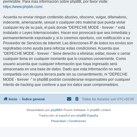
permisible. Para más información sobre phpBB, por favor visite:
https://www.phpbb.com/
.
Acuerda no enviar ningun contenido abusivo, obsceno, vulgar, difamatorio,
indecente, amenazante, sexual o cualquier otro material que pueda violar
cualquier ley de su país, el país donde “DEPECHE MODE - forever -” está
instalado o Leyes Internacionales. Hacer eso provocará que sea inmediata y
permanentemente expulsado y, si lo creemos oportuno, con notificación a su
Proveedor de Servicios de Internet. Las direcciones IP de todos los envíos son
registradas como ayuda para reforzar estas condiciones. Acuerda que
“DEPECHE MODE - forever -” tiene derecho a eliminar, editar, mover o cerrar
cualquier tema en cualquier momento que lo creamos conveniente. Como
usuario acuerda que cualquier información que haya ingresado será
almacenada en una base de datos. Dado que esta información no será
compartida con ninguna tercera parte sin su consentimiento, ni “DEPECHE
MODE - forever -” ni phpBB podrán considerarse responsables por cualquier
intento de hacking que conlleve a que los datos sean comprometidos.
Inicio
Índice general
Todos los horarios son
UTC+02:00
Desarrollado por
phpBB
® Forum Software © phpBB Limited
Traducción al español por
phpBB España
Privacidad
|
Condiciones