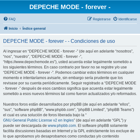
DEPECHE MODE - forever -
FAQ
Registrarse
Identificarse
Inicio
Índice general
DEPECHE MODE - forever - - Condiciones de uso
Al ingresar en “DEPECHE MODE - forever -” (de aquí en adelante “nosotros”,
“nos”, “nuestro”, “DEPECHE MODE - forever -”,
“https://www.depechemode.es”), usted acuerda estar legalmente sometido a
los siguientes términos. En caso contrario por favor no se registre y/o use
“DEPECHE MODE - forever -”. Podemos cambiar estos términos en cualquier
momento e intentaríamos avisarle, sin embargo sería prudente que los
revisase por su cuenta periódicamente. Seguir registrado a “DEPECHE MODE
- forever -” después de esos cambios significa que acuerda estar legalmente
sometido a esos nuevos términos tal como fueron actualizados y/o reformados.
Nuestros foros están desarrollados por phpBB (de aquí en adelante “ellos”,
“sus”, “software phpBB”, “www.phpbb.com”, “phpBB Limited”, “phpBB Teams”)
el cual es una solución de foros liberada bajo la “
GNU General Public License v2 en Ingles
” (de aquí en adelante “GPL”) y
puede ser descargada de
www.phpbb.com
. El software phpBB solamente
facilita discusiones basadas en Internet y la GPL estrictamente los excluye de
lo que aprobamos y/o desaprobamos como conductas y/o contenido