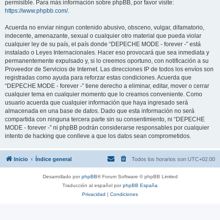
permisible. Para más información sobre phpBB, por favor visite:
https://www.phpbb.com/
.
Acuerda no enviar ningun contenido abusivo, obsceno, vulgar, difamatorio,
indecente, amenazante, sexual o cualquier otro material que pueda violar
cualquier ley de su país, el país donde “DEPECHE MODE - forever -” está
instalado o Leyes Internacionales. Hacer eso provocará que sea inmediata y
permanentemente expulsado y, si lo creemos oportuno, con notificación a su
Proveedor de Servicios de Internet. Las direcciones IP de todos los envíos son
registradas como ayuda para reforzar estas condiciones. Acuerda que
“DEPECHE MODE - forever -” tiene derecho a eliminar, editar, mover o cerrar
cualquier tema en cualquier momento que lo creamos conveniente. Como
usuario acuerda que cualquier información que haya ingresado será
almacenada en una base de datos. Dado que esta información no será
compartida con ninguna tercera parte sin su consentimiento, ni “DEPECHE
MODE - forever -” ni phpBB podrán considerarse responsables por cualquier
intento de hacking que conlleve a que los datos sean comprometidos.
Inicio
Índice general
Todos los horarios son
UTC+02:00
Desarrollado por
phpBB
® Forum Software © phpBB Limited
Traducción al español por
phpBB España
Privacidad
|
Condiciones