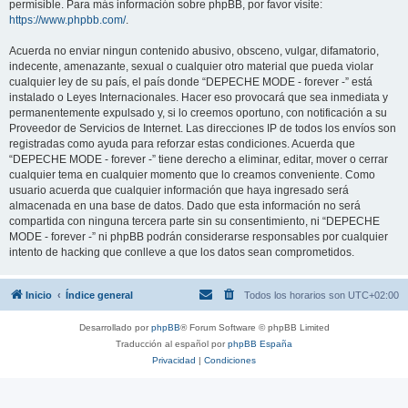
permisible. Para más información sobre phpBB, por favor visite:
https://www.phpbb.com/
.
Acuerda no enviar ningun contenido abusivo, obsceno, vulgar, difamatorio,
indecente, amenazante, sexual o cualquier otro material que pueda violar
cualquier ley de su país, el país donde “DEPECHE MODE - forever -” está
instalado o Leyes Internacionales. Hacer eso provocará que sea inmediata y
permanentemente expulsado y, si lo creemos oportuno, con notificación a su
Proveedor de Servicios de Internet. Las direcciones IP de todos los envíos son
registradas como ayuda para reforzar estas condiciones. Acuerda que
“DEPECHE MODE - forever -” tiene derecho a eliminar, editar, mover o cerrar
cualquier tema en cualquier momento que lo creamos conveniente. Como
usuario acuerda que cualquier información que haya ingresado será
almacenada en una base de datos. Dado que esta información no será
compartida con ninguna tercera parte sin su consentimiento, ni “DEPECHE
MODE - forever -” ni phpBB podrán considerarse responsables por cualquier
intento de hacking que conlleve a que los datos sean comprometidos.
Inicio
Índice general
Todos los horarios son
UTC+02:00
Desarrollado por
phpBB
® Forum Software © phpBB Limited
Traducción al español por
phpBB España
Privacidad
|
Condiciones