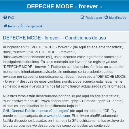
DEPECHE MODE - forever -
FAQ
Registrarse
Identificarse
Inicio
Índice general
DEPECHE MODE - forever - - Condiciones de uso
Al ingresar en “DEPECHE MODE - forever -” (de aquí en adelante “nosotros”,
“nos”, “nuestro”, “DEPECHE MODE - forever -”,
“https://www.depechemode.es”), usted acuerda estar legalmente sometido a
los siguientes términos. En caso contrario por favor no se registre y/o use
“DEPECHE MODE - forever -”. Podemos cambiar estos términos en cualquier
momento e intentaríamos avisarle, sin embargo sería prudente que los
revisase por su cuenta periódicamente. Seguir registrado a “DEPECHE MODE
- forever -” después de esos cambios significa que acuerda estar legalmente
sometido a esos nuevos términos tal como fueron actualizados y/o reformados.
Nuestros foros están desarrollados por phpBB (de aquí en adelante “ellos”,
“sus”, “software phpBB”, “www.phpbb.com”, “phpBB Limited”, “phpBB Teams”)
el cual es una solución de foros liberada bajo la “
GNU General Public License v2 en Ingles
” (de aquí en adelante “GPL”) y
puede ser descargada de
www.phpbb.com
. El software phpBB solamente
facilita discusiones basadas en Internet y la GPL estrictamente los excluye de
lo que aprobamos y/o desaprobamos como conductas y/o contenido