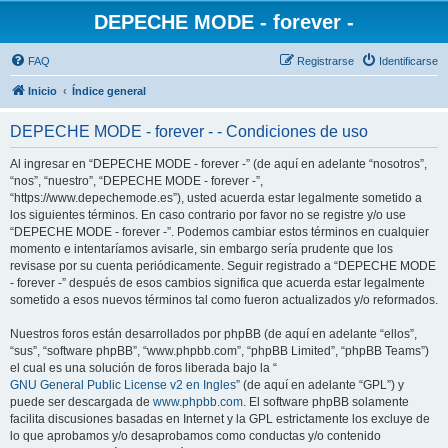
DEPECHE MODE - forever -
FAQ
Registrarse
Identificarse
Inicio
Índice general
DEPECHE MODE - forever - - Condiciones de uso
Al ingresar en “DEPECHE MODE - forever -” (de aquí en adelante “nosotros”,
“nos”, “nuestro”, “DEPECHE MODE - forever -”,
“https://www.depechemode.es”), usted acuerda estar legalmente sometido a
los siguientes términos. En caso contrario por favor no se registre y/o use
“DEPECHE MODE - forever -”. Podemos cambiar estos términos en cualquier
momento e intentaríamos avisarle, sin embargo sería prudente que los
revisase por su cuenta periódicamente. Seguir registrado a “DEPECHE MODE
- forever -” después de esos cambios significa que acuerda estar legalmente
sometido a esos nuevos términos tal como fueron actualizados y/o reformados.
Nuestros foros están desarrollados por phpBB (de aquí en adelante “ellos”,
“sus”, “software phpBB”, “www.phpbb.com”, “phpBB Limited”, “phpBB Teams”)
el cual es una solución de foros liberada bajo la “
GNU General Public License v2 en Ingles
” (de aquí en adelante “GPL”) y
puede ser descargada de
www.phpbb.com
. El software phpBB solamente
facilita discusiones basadas en Internet y la GPL estrictamente los excluye de
lo que aprobamos y/o desaprobamos como conductas y/o contenido