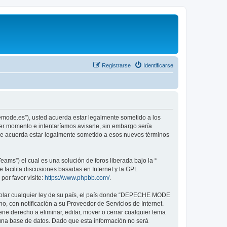
Registrarse
Identificarse
emode.es”), usted acuerda estar legalmente sometido a los
er momento e intentaríamos avisarle, sin embargo sería
ue acuerda estar legalmente sometido a esos nuevos términos
ams”) el cual es una solución de foros liberada bajo la “
 facilita discusiones basadas en Internet y la GPL
or favor visite:
https://www.phpbb.com/
.
violar cualquier ley de su país, el país donde “DEPECHE MODE
, con notificación a su Proveedor de Servicios de Internet.
e derecho a eliminar, editar, mover o cerrar cualquier tema
na base de datos. Dado que esta información no será