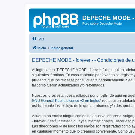
DEPECHE MODE - f
Foro sobre Depeche Mode
FAQ
Inicio
Índice general
DEPECHE MODE - forever - - Condiciones de 
Al ingresar en “DEPECHE MODE - forever -” (de aquí en adelan
siguientes términos. En caso contrario por favor no se regist
prudente que los revisase por su cuenta periódicamente. Seg
tal como fueron actualizados y/o reformados.
Nuestros foros están desarrollados por phpBB (de aquí en adela
GNU General Public License v2 en Ingles
” (de aquí en adelan
estrictamente los excluye de lo que aprobamos y/o desaprobam
Acuerda no enviar ningun contenido abusivo, obsceno, vulgar,
- forever -” está instalado o Leyes Internacionales. Hacer eso
Las direcciones IP de todos los envíos son registradas como a
en cualquier momento que lo creamos conveniente. Como usua