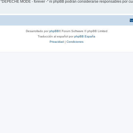
ni “DEPECHE MODE - forever -” ni phpBB podrán considerarse responsables por cua
Desarrollado por
phpBB
® Forum Software © phpBB Limited
Traducción al español por
phpBB España
Privacidad
|
Condiciones