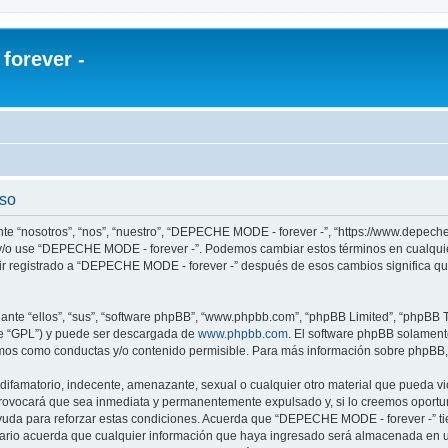
orever -
uso
te “nosotros”, “nos”, “nuestro”, “DEPECHE MODE - forever -”, “https://www.depech
re y/o use “DEPECHE MODE - forever -”. Podemos cambiar estos términos en cualqui
uir registrado a “DEPECHE MODE - forever -” después de esos cambios significa q
nte “ellos”, “sus”, “software phpBB”, “www.phpbb.com”, “phpBB Limited”, “phpBB Te
te “GPL”) y puede ser descargada de
www.phpbb.com
. El software phpBB solamente
os como conductas y/o contenido permisible. Para más información sobre phpBB, p
 difamatorio, indecente, amenazante, sexual o cualquier otro material que pueda 
 provocará que sea inmediata y permanentemente expulsado y, si lo creemos oportuno
yuda para reforzar estas condiciones. Acuerda que “DEPECHE MODE - forever -” tien
rio acuerda que cualquier información que haya ingresado será almacenada en u