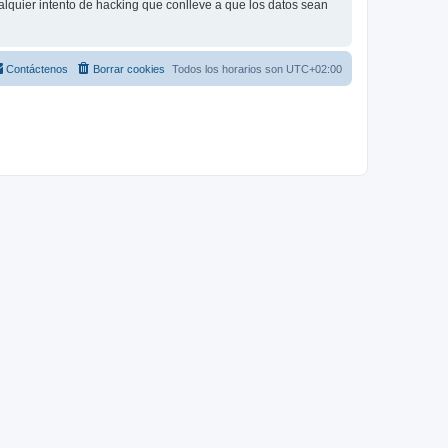
lquier intento de hacking que conlleve a que los datos sean
Contáctenos
Borrar cookies
Todos los horarios son
UTC+02:00