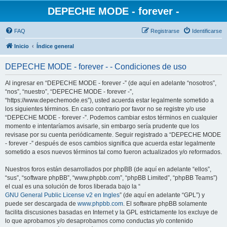
DEPECHE MODE - forever -
FAQ
Registrarse
Identificarse
Inicio
Índice general
DEPECHE MODE - forever - - Condiciones de uso
Al ingresar en “DEPECHE MODE - forever -” (de aquí en adelante “nosotros”,
“nos”, “nuestro”, “DEPECHE MODE - forever -”,
“https://www.depechemode.es”), usted acuerda estar legalmente sometido a
los siguientes términos. En caso contrario por favor no se registre y/o use
“DEPECHE MODE - forever -”. Podemos cambiar estos términos en cualquier
momento e intentaríamos avisarle, sin embargo sería prudente que los
revisase por su cuenta periódicamente. Seguir registrado a “DEPECHE MODE
- forever -” después de esos cambios significa que acuerda estar legalmente
sometido a esos nuevos términos tal como fueron actualizados y/o reformados.
Nuestros foros están desarrollados por phpBB (de aquí en adelante “ellos”,
“sus”, “software phpBB”, “www.phpbb.com”, “phpBB Limited”, “phpBB Teams”)
el cual es una solución de foros liberada bajo la “
GNU General Public License v2 en Ingles
” (de aquí en adelante “GPL”) y
puede ser descargada de
www.phpbb.com
. El software phpBB solamente
facilita discusiones basadas en Internet y la GPL estrictamente los excluye de
lo que aprobamos y/o desaprobamos como conductas y/o contenido