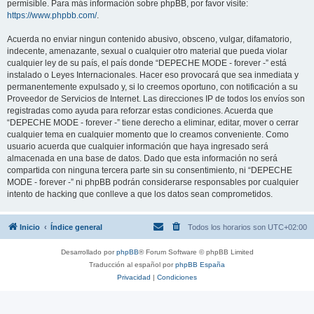
permisible. Para más información sobre phpBB, por favor visite:
https://www.phpbb.com/
.
Acuerda no enviar ningun contenido abusivo, obsceno, vulgar, difamatorio,
indecente, amenazante, sexual o cualquier otro material que pueda violar
cualquier ley de su país, el país donde “DEPECHE MODE - forever -” está
instalado o Leyes Internacionales. Hacer eso provocará que sea inmediata y
permanentemente expulsado y, si lo creemos oportuno, con notificación a su
Proveedor de Servicios de Internet. Las direcciones IP de todos los envíos son
registradas como ayuda para reforzar estas condiciones. Acuerda que
“DEPECHE MODE - forever -” tiene derecho a eliminar, editar, mover o cerrar
cualquier tema en cualquier momento que lo creamos conveniente. Como
usuario acuerda que cualquier información que haya ingresado será
almacenada en una base de datos. Dado que esta información no será
compartida con ninguna tercera parte sin su consentimiento, ni “DEPECHE
MODE - forever -” ni phpBB podrán considerarse responsables por cualquier
intento de hacking que conlleve a que los datos sean comprometidos.
Inicio
Índice general
Todos los horarios son
UTC+02:00
Desarrollado por
phpBB
® Forum Software © phpBB Limited
Traducción al español por
phpBB España
Privacidad
|
Condiciones