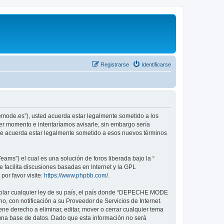
Registrarse
Identificarse
emode.es”), usted acuerda estar legalmente sometido a los
er momento e intentaríamos avisarle, sin embargo sería
ue acuerda estar legalmente sometido a esos nuevos términos
ams”) el cual es una solución de foros liberada bajo la “
 facilita discusiones basadas en Internet y la GPL
or favor visite:
https://www.phpbb.com/
.
violar cualquier ley de su país, el país donde “DEPECHE MODE
, con notificación a su Proveedor de Servicios de Internet.
e derecho a eliminar, editar, mover o cerrar cualquier tema
na base de datos. Dado que esta información no será