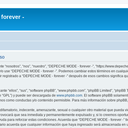
orever -
uso
te “nosotros”, “nos”, “nuestro”, “DEPECHE MODE - forever -”, “https://www.depech
re y/o use “DEPECHE MODE - forever -”. Podemos cambiar estos términos en cualqui
uir registrado a “DEPECHE MODE - forever -” después de esos cambios significa q
nte “ellos”, “sus”, “software phpBB”, “www.phpbb.com”, “phpBB Limited”, “phpBB Te
te “GPL”) y puede ser descargada de
www.phpbb.com
. El software phpBB solamente
os como conductas y/o contenido permisible. Para más información sobre phpBB, p
 difamatorio, indecente, amenazante, sexual o cualquier otro material que pueda 
 provocará que sea inmediata y permanentemente expulsado y, si lo creemos oportuno
yuda para reforzar estas condiciones. Acuerda que “DEPECHE MODE - forever -” tien
rio acuerda que cualquier información que haya ingresado será almacenada en u