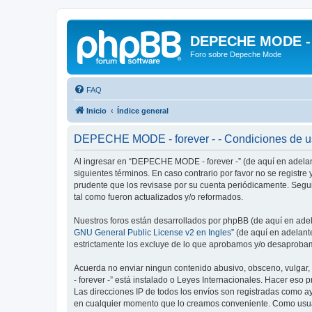
DEPECHE MODE - f
Foro sobre Depeche Mode
FAQ
Inicio
Índice general
DEPECHE MODE - forever - - Condiciones de 
Al ingresar en “DEPECHE MODE - forever -” (de aquí en adelan
siguientes términos. En caso contrario por favor no se regist
prudente que los revisase por su cuenta periódicamente. Seg
tal como fueron actualizados y/o reformados.
Nuestros foros están desarrollados por phpBB (de aquí en adela
GNU General Public License v2 en Ingles
” (de aquí en adelan
estrictamente los excluye de lo que aprobamos y/o desaprobam
Acuerda no enviar ningun contenido abusivo, obsceno, vulgar,
- forever -” está instalado o Leyes Internacionales. Hacer eso
Las direcciones IP de todos los envíos son registradas como a
en cualquier momento que lo creamos conveniente. Como usua