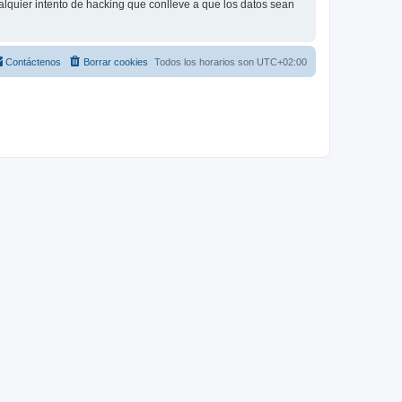
lquier intento de hacking que conlleve a que los datos sean
Contáctenos
Borrar cookies
Todos los horarios son
UTC+02:00