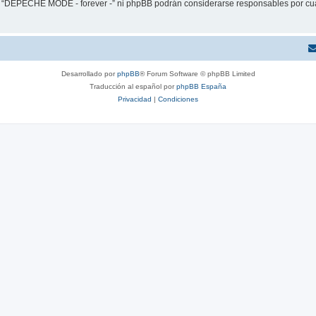
ni “DEPECHE MODE - forever -” ni phpBB podrán considerarse responsables por cua
Desarrollado por
phpBB
® Forum Software © phpBB Limited
Traducción al español por
phpBB España
Privacidad
|
Condiciones