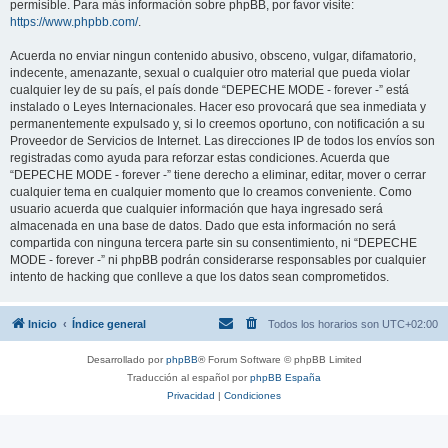
permisible. Para más información sobre phpBB, por favor visite:
https://www.phpbb.com/
.
Acuerda no enviar ningun contenido abusivo, obsceno, vulgar, difamatorio,
indecente, amenazante, sexual o cualquier otro material que pueda violar
cualquier ley de su país, el país donde “DEPECHE MODE - forever -” está
instalado o Leyes Internacionales. Hacer eso provocará que sea inmediata y
permanentemente expulsado y, si lo creemos oportuno, con notificación a su
Proveedor de Servicios de Internet. Las direcciones IP de todos los envíos son
registradas como ayuda para reforzar estas condiciones. Acuerda que
“DEPECHE MODE - forever -” tiene derecho a eliminar, editar, mover o cerrar
cualquier tema en cualquier momento que lo creamos conveniente. Como
usuario acuerda que cualquier información que haya ingresado será
almacenada en una base de datos. Dado que esta información no será
compartida con ninguna tercera parte sin su consentimiento, ni “DEPECHE
MODE - forever -” ni phpBB podrán considerarse responsables por cualquier
intento de hacking que conlleve a que los datos sean comprometidos.
Inicio
Índice general
Todos los horarios son
UTC+02:00
Desarrollado por
phpBB
® Forum Software © phpBB Limited
Traducción al español por
phpBB España
Privacidad
|
Condiciones