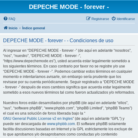
DEPECHE MODE - forever -
FAQ
Registrarse
Identificarse
Inicio
Índice general
DEPECHE MODE - forever - - Condiciones de uso
Al ingresar en “DEPECHE MODE - forever -” (de aquí en adelante “nosotros”,
“nos”, “nuestro”, “DEPECHE MODE - forever -”,
“https://www.depechemode.es”), usted acuerda estar legalmente sometido a
los siguientes términos. En caso contrario por favor no se registre y/o use
“DEPECHE MODE - forever -”. Podemos cambiar estos términos en cualquier
momento e intentaríamos avisarle, sin embargo sería prudente que los
revisase por su cuenta periódicamente. Seguir registrado a “DEPECHE MODE
- forever -” después de esos cambios significa que acuerda estar legalmente
sometido a esos nuevos términos tal como fueron actualizados y/o reformados.
Nuestros foros están desarrollados por phpBB (de aquí en adelante “ellos”,
“sus”, “software phpBB”, “www.phpbb.com”, “phpBB Limited”, “phpBB Teams”)
el cual es una solución de foros liberada bajo la “
GNU General Public License v2 en Ingles
” (de aquí en adelante “GPL”) y
puede ser descargada de
www.phpbb.com
. El software phpBB solamente
facilita discusiones basadas en Internet y la GPL estrictamente los excluye de
lo que aprobamos y/o desaprobamos como conductas y/o contenido