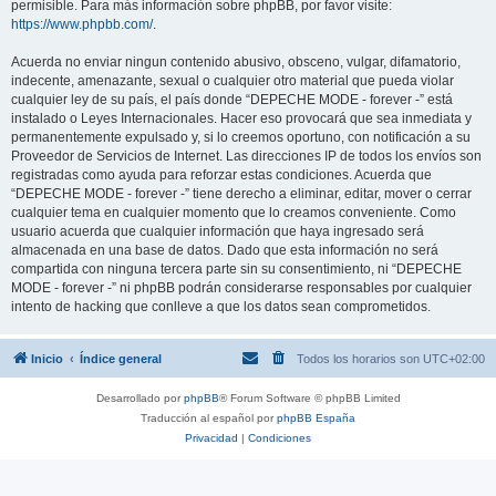
permisible. Para más información sobre phpBB, por favor visite:
https://www.phpbb.com/
.
Acuerda no enviar ningun contenido abusivo, obsceno, vulgar, difamatorio,
indecente, amenazante, sexual o cualquier otro material que pueda violar
cualquier ley de su país, el país donde “DEPECHE MODE - forever -” está
instalado o Leyes Internacionales. Hacer eso provocará que sea inmediata y
permanentemente expulsado y, si lo creemos oportuno, con notificación a su
Proveedor de Servicios de Internet. Las direcciones IP de todos los envíos son
registradas como ayuda para reforzar estas condiciones. Acuerda que
“DEPECHE MODE - forever -” tiene derecho a eliminar, editar, mover o cerrar
cualquier tema en cualquier momento que lo creamos conveniente. Como
usuario acuerda que cualquier información que haya ingresado será
almacenada en una base de datos. Dado que esta información no será
compartida con ninguna tercera parte sin su consentimiento, ni “DEPECHE
MODE - forever -” ni phpBB podrán considerarse responsables por cualquier
intento de hacking que conlleve a que los datos sean comprometidos.
Inicio
Índice general
Todos los horarios son
UTC+02:00
Desarrollado por
phpBB
® Forum Software © phpBB Limited
Traducción al español por
phpBB España
Privacidad
|
Condiciones