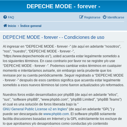
DEPECHE MODE - forever -
FAQ
Registrarse
Identificarse
Inicio
Índice general
DEPECHE MODE - forever - - Condiciones de uso
Al ingresar en “DEPECHE MODE - forever -” (de aquí en adelante “nosotros”,
“nos”, “nuestro”, “DEPECHE MODE - forever -”,
“https://www.depechemode.es”), usted acuerda estar legalmente sometido a
los siguientes términos. En caso contrario por favor no se registre y/o use
“DEPECHE MODE - forever -”. Podemos cambiar estos términos en cualquier
momento e intentaríamos avisarle, sin embargo sería prudente que los
revisase por su cuenta periódicamente. Seguir registrado a “DEPECHE MODE
- forever -” después de esos cambios significa que acuerda estar legalmente
sometido a esos nuevos términos tal como fueron actualizados y/o reformados.
Nuestros foros están desarrollados por phpBB (de aquí en adelante “ellos”,
“sus”, “software phpBB”, “www.phpbb.com”, “phpBB Limited”, “phpBB Teams”)
el cual es una solución de foros liberada bajo la “
GNU General Public License v2 en Ingles
” (de aquí en adelante “GPL”) y
puede ser descargada de
www.phpbb.com
. El software phpBB solamente
facilita discusiones basadas en Internet y la GPL estrictamente los excluye de
lo que aprobamos y/o desaprobamos como conductas y/o contenido