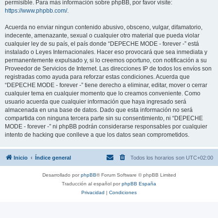
permisible. Para más información sobre phpBB, por favor visite:
https://www.phpbb.com/
.
Acuerda no enviar ningun contenido abusivo, obsceno, vulgar, difamatorio,
indecente, amenazante, sexual o cualquier otro material que pueda violar
cualquier ley de su país, el país donde “DEPECHE MODE - forever -” está
instalado o Leyes Internacionales. Hacer eso provocará que sea inmediata y
permanentemente expulsado y, si lo creemos oportuno, con notificación a su
Proveedor de Servicios de Internet. Las direcciones IP de todos los envíos son
registradas como ayuda para reforzar estas condiciones. Acuerda que
“DEPECHE MODE - forever -” tiene derecho a eliminar, editar, mover o cerrar
cualquier tema en cualquier momento que lo creamos conveniente. Como
usuario acuerda que cualquier información que haya ingresado será
almacenada en una base de datos. Dado que esta información no será
compartida con ninguna tercera parte sin su consentimiento, ni “DEPECHE
MODE - forever -” ni phpBB podrán considerarse responsables por cualquier
intento de hacking que conlleve a que los datos sean comprometidos.
Inicio
Índice general
Todos los horarios son
UTC+02:00
Desarrollado por
phpBB
® Forum Software © phpBB Limited
Traducción al español por
phpBB España
Privacidad
|
Condiciones