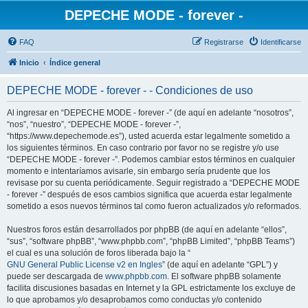
DEPECHE MODE - forever -
FAQ
Registrarse
Identificarse
Inicio
Índice general
DEPECHE MODE - forever - - Condiciones de uso
Al ingresar en “DEPECHE MODE - forever -” (de aquí en adelante “nosotros”,
“nos”, “nuestro”, “DEPECHE MODE - forever -”,
“https://www.depechemode.es”), usted acuerda estar legalmente sometido a
los siguientes términos. En caso contrario por favor no se registre y/o use
“DEPECHE MODE - forever -”. Podemos cambiar estos términos en cualquier
momento e intentaríamos avisarle, sin embargo sería prudente que los
revisase por su cuenta periódicamente. Seguir registrado a “DEPECHE MODE
- forever -” después de esos cambios significa que acuerda estar legalmente
sometido a esos nuevos términos tal como fueron actualizados y/o reformados.
Nuestros foros están desarrollados por phpBB (de aquí en adelante “ellos”,
“sus”, “software phpBB”, “www.phpbb.com”, “phpBB Limited”, “phpBB Teams”)
el cual es una solución de foros liberada bajo la “
GNU General Public License v2 en Ingles
” (de aquí en adelante “GPL”) y
puede ser descargada de
www.phpbb.com
. El software phpBB solamente
facilita discusiones basadas en Internet y la GPL estrictamente los excluye de
lo que aprobamos y/o desaprobamos como conductas y/o contenido