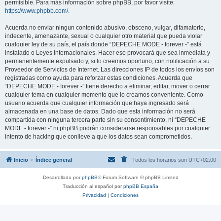
permisible. Para más información sobre phpBB, por favor visite:
https://www.phpbb.com/
.
Acuerda no enviar ningun contenido abusivo, obsceno, vulgar, difamatorio,
indecente, amenazante, sexual o cualquier otro material que pueda violar
cualquier ley de su país, el país donde “DEPECHE MODE - forever -” está
instalado o Leyes Internacionales. Hacer eso provocará que sea inmediata y
permanentemente expulsado y, si lo creemos oportuno, con notificación a su
Proveedor de Servicios de Internet. Las direcciones IP de todos los envíos son
registradas como ayuda para reforzar estas condiciones. Acuerda que
“DEPECHE MODE - forever -” tiene derecho a eliminar, editar, mover o cerrar
cualquier tema en cualquier momento que lo creamos conveniente. Como
usuario acuerda que cualquier información que haya ingresado será
almacenada en una base de datos. Dado que esta información no será
compartida con ninguna tercera parte sin su consentimiento, ni “DEPECHE
MODE - forever -” ni phpBB podrán considerarse responsables por cualquier
intento de hacking que conlleve a que los datos sean comprometidos.
Inicio
Índice general
Todos los horarios son
UTC+02:00
Desarrollado por
phpBB
® Forum Software © phpBB Limited
Traducción al español por
phpBB España
Privacidad
|
Condiciones