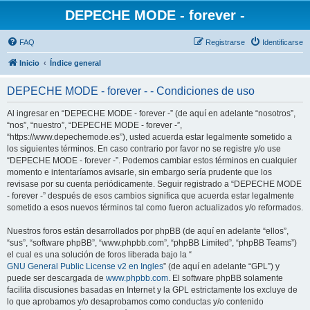
DEPECHE MODE - forever -
FAQ
Registrarse
Identificarse
Inicio
Índice general
DEPECHE MODE - forever - - Condiciones de uso
Al ingresar en “DEPECHE MODE - forever -” (de aquí en adelante “nosotros”,
“nos”, “nuestro”, “DEPECHE MODE - forever -”,
“https://www.depechemode.es”), usted acuerda estar legalmente sometido a
los siguientes términos. En caso contrario por favor no se registre y/o use
“DEPECHE MODE - forever -”. Podemos cambiar estos términos en cualquier
momento e intentaríamos avisarle, sin embargo sería prudente que los
revisase por su cuenta periódicamente. Seguir registrado a “DEPECHE MODE
- forever -” después de esos cambios significa que acuerda estar legalmente
sometido a esos nuevos términos tal como fueron actualizados y/o reformados.
Nuestros foros están desarrollados por phpBB (de aquí en adelante “ellos”,
“sus”, “software phpBB”, “www.phpbb.com”, “phpBB Limited”, “phpBB Teams”)
el cual es una solución de foros liberada bajo la “
GNU General Public License v2 en Ingles
” (de aquí en adelante “GPL”) y
puede ser descargada de
www.phpbb.com
. El software phpBB solamente
facilita discusiones basadas en Internet y la GPL estrictamente los excluye de
lo que aprobamos y/o desaprobamos como conductas y/o contenido