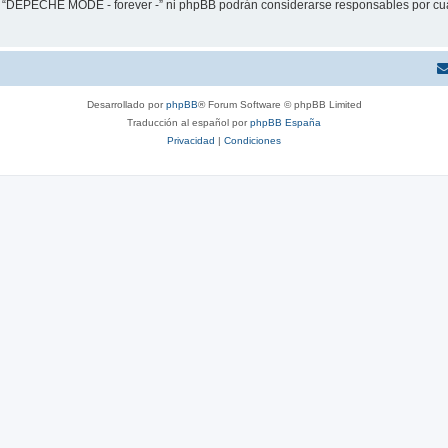
ni “DEPECHE MODE - forever -” ni phpBB podrán considerarse responsables por cua
Desarrollado por
phpBB
® Forum Software © phpBB Limited
Traducción al español por
phpBB España
Privacidad
|
Condiciones