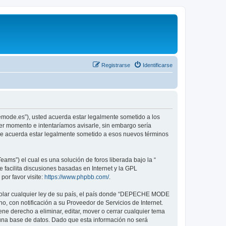
Registrarse
Identificarse
emode.es”), usted acuerda estar legalmente sometido a los
er momento e intentaríamos avisarle, sin embargo sería
ue acuerda estar legalmente sometido a esos nuevos términos
ams”) el cual es una solución de foros liberada bajo la “
 facilita discusiones basadas en Internet y la GPL
or favor visite:
https://www.phpbb.com/
.
violar cualquier ley de su país, el país donde “DEPECHE MODE
, con notificación a su Proveedor de Servicios de Internet.
e derecho a eliminar, editar, mover o cerrar cualquier tema
na base de datos. Dado que esta información no será