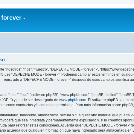
orever -
uso
te “nosotros”, “nos”, “nuestro”, “DEPECHE MODE - forever -”, “https://www.depech
re y/o use “DEPECHE MODE - forever -”. Podemos cambiar estos términos en cualqui
uir registrado a “DEPECHE MODE - forever -” después de esos cambios significa q
nte “ellos”, “sus”, “software phpBB”, “www.phpbb.com”, “phpBB Limited”, “phpBB Te
te “GPL”) y puede ser descargada de
www.phpbb.com
. El software phpBB solamente
os como conductas y/o contenido permisible. Para más información sobre phpBB, p
 difamatorio, indecente, amenazante, sexual o cualquier otro material que pueda 
 provocará que sea inmediata y permanentemente expulsado y, si lo creemos oportuno
yuda para reforzar estas condiciones. Acuerda que “DEPECHE MODE - forever -” tien
rio acuerda que cualquier información que haya ingresado será almacenada en u