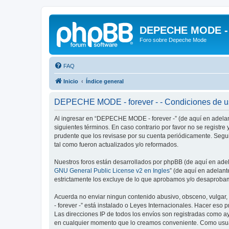
DEPECHE MODE - f
Foro sobre Depeche Mode
FAQ
Inicio
Índice general
DEPECHE MODE - forever - - Condiciones de 
Al ingresar en “DEPECHE MODE - forever -” (de aquí en adelan
siguientes términos. En caso contrario por favor no se regist
prudente que los revisase por su cuenta periódicamente. Seg
tal como fueron actualizados y/o reformados.
Nuestros foros están desarrollados por phpBB (de aquí en adela
GNU General Public License v2 en Ingles
” (de aquí en adelan
estrictamente los excluye de lo que aprobamos y/o desaprobam
Acuerda no enviar ningun contenido abusivo, obsceno, vulgar,
- forever -” está instalado o Leyes Internacionales. Hacer eso
Las direcciones IP de todos los envíos son registradas como a
en cualquier momento que lo creamos conveniente. Como usua