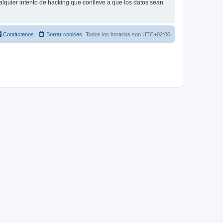
lquier intento de hacking que conlleve a que los datos sean
Contáctenos
Borrar cookies
Todos los horarios son
UTC+02:00