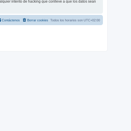
lquier intento de hacking que conlleve a que los datos sean
Contáctenos
Borrar cookies
Todos los horarios son
UTC+02:00