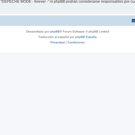
ni “DEPECHE MODE - forever -” ni phpBB podrán considerarse responsables por cua
Desarrollado por
phpBB
® Forum Software © phpBB Limited
Traducción al español por
phpBB España
Privacidad
|
Condiciones