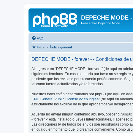
DEPECHE MODE - f
Foro sobre Depeche Mode
FAQ
Inicio
Índice general
DEPECHE MODE - forever - - Condiciones de 
Al ingresar en “DEPECHE MODE - forever -” (de aquí en adelan
siguientes términos. En caso contrario por favor no se regist
prudente que los revisase por su cuenta periódicamente. Seg
tal como fueron actualizados y/o reformados.
Nuestros foros están desarrollados por phpBB (de aquí en adela
GNU General Public License v2 en Ingles
” (de aquí en adelan
estrictamente los excluye de lo que aprobamos y/o desaprobam
Acuerda no enviar ningun contenido abusivo, obsceno, vulgar,
- forever -” está instalado o Leyes Internacionales. Hacer eso
Las direcciones IP de todos los envíos son registradas como a
en cualquier momento que lo creamos conveniente. Como usua