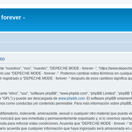
orever -
uso
te “nosotros”, “nos”, “nuestro”, “DEPECHE MODE - forever -”, “https://www.depech
re y/o use “DEPECHE MODE - forever -”. Podemos cambiar estos términos en cualqui
uir registrado a “DEPECHE MODE - forever -” después de esos cambios significa q
nte “ellos”, “sus”, “software phpBB”, “www.phpbb.com”, “phpBB Limited”, “phpBB Te
te “GPL”) y puede ser descargada de
www.phpbb.com
. El software phpBB solamente
os como conductas y/o contenido permisible. Para más información sobre phpBB, p
 difamatorio, indecente, amenazante, sexual o cualquier otro material que pueda 
 provocará que sea inmediata y permanentemente expulsado y, si lo creemos oportuno
yuda para reforzar estas condiciones. Acuerda que “DEPECHE MODE - forever -” tien
rio acuerda que cualquier información que haya ingresado será almacenada en u