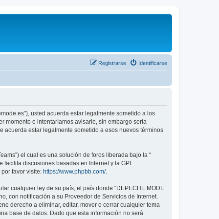
Registrarse
Identificarse
emode.es”), usted acuerda estar legalmente sometido a los
er momento e intentaríamos avisarle, sin embargo sería
ue acuerda estar legalmente sometido a esos nuevos términos
ams”) el cual es una solución de foros liberada bajo la “
 facilita discusiones basadas en Internet y la GPL
or favor visite:
https://www.phpbb.com/
.
violar cualquier ley de su país, el país donde “DEPECHE MODE
, con notificación a su Proveedor de Servicios de Internet.
e derecho a eliminar, editar, mover o cerrar cualquier tema
na base de datos. Dado que esta información no será