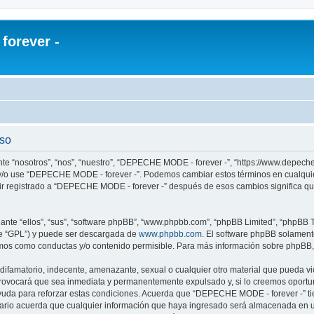
orever -
uso
te “nosotros”, “nos”, “nuestro”, “DEPECHE MODE - forever -”, “https://www.depech
re y/o use “DEPECHE MODE - forever -”. Podemos cambiar estos términos en cualqui
uir registrado a “DEPECHE MODE - forever -” después de esos cambios significa q
nte “ellos”, “sus”, “software phpBB”, “www.phpbb.com”, “phpBB Limited”, “phpBB Te
te “GPL”) y puede ser descargada de
www.phpbb.com
. El software phpBB solamente
os como conductas y/o contenido permisible. Para más información sobre phpBB, p
 difamatorio, indecente, amenazante, sexual o cualquier otro material que pueda 
 provocará que sea inmediata y permanentemente expulsado y, si lo creemos oportuno
yuda para reforzar estas condiciones. Acuerda que “DEPECHE MODE - forever -” tien
rio acuerda que cualquier información que haya ingresado será almacenada en u