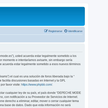
Registrarse
Identificarse
emode.es”), usted acuerda estar legalmente sometido a los
er momento e intentaríamos avisarle, sin embargo sería
ue acuerda estar legalmente sometido a esos nuevos términos
ams”) el cual es una solución de foros liberada bajo la “
 facilita discusiones basadas en Internet y la GPL
or favor visite:
https://www.phpbb.com/
.
violar cualquier ley de su país, el país donde “DEPECHE MODE
, con notificación a su Proveedor de Servicios de Internet.
e derecho a eliminar, editar, mover o cerrar cualquier tema
na base de datos. Dado que esta información no será