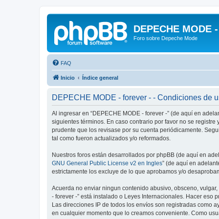
DEPECHE MODE - f
Foro sobre Depeche Mode
FAQ
Inicio
Índice general
DEPECHE MODE - forever - - Condiciones de 
Al ingresar en “DEPECHE MODE - forever -” (de aquí en adelan
siguientes términos. En caso contrario por favor no se regist
prudente que los revisase por su cuenta periódicamente. Seg
tal como fueron actualizados y/o reformados.
Nuestros foros están desarrollados por phpBB (de aquí en adela
GNU General Public License v2 en Ingles
” (de aquí en adelan
estrictamente los excluye de lo que aprobamos y/o desaprobam
Acuerda no enviar ningun contenido abusivo, obsceno, vulgar,
- forever -” está instalado o Leyes Internacionales. Hacer eso
Las direcciones IP de todos los envíos son registradas como a
en cualquier momento que lo creamos conveniente. Como usua