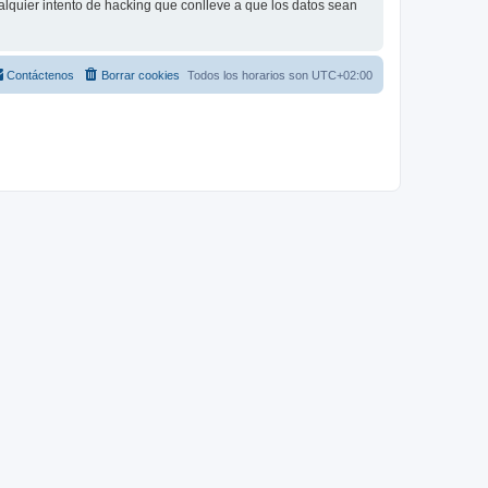
lquier intento de hacking que conlleve a que los datos sean
Contáctenos
Borrar cookies
Todos los horarios son
UTC+02:00