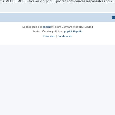
ni “DEPECHE MODE - forever -” ni phpBB podrán considerarse responsables por cua
Desarrollado por
phpBB
® Forum Software © phpBB Limited
Traducción al español por
phpBB España
Privacidad
|
Condiciones