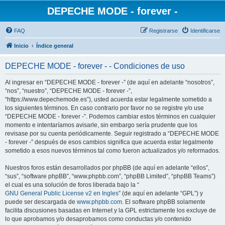
DEPECHE MODE - forever -
FAQ
Registrarse
Identificarse
Inicio
Índice general
DEPECHE MODE - forever - - Condiciones de uso
Al ingresar en “DEPECHE MODE - forever -” (de aquí en adelante “nosotros”,
“nos”, “nuestro”, “DEPECHE MODE - forever -”,
“https://www.depechemode.es”), usted acuerda estar legalmente sometido a
los siguientes términos. En caso contrario por favor no se registre y/o use
“DEPECHE MODE - forever -”. Podemos cambiar estos términos en cualquier
momento e intentaríamos avisarle, sin embargo sería prudente que los
revisase por su cuenta periódicamente. Seguir registrado a “DEPECHE MODE
- forever -” después de esos cambios significa que acuerda estar legalmente
sometido a esos nuevos términos tal como fueron actualizados y/o reformados.
Nuestros foros están desarrollados por phpBB (de aquí en adelante “ellos”,
“sus”, “software phpBB”, “www.phpbb.com”, “phpBB Limited”, “phpBB Teams”)
el cual es una solución de foros liberada bajo la “
GNU General Public License v2 en Ingles
” (de aquí en adelante “GPL”) y
puede ser descargada de
www.phpbb.com
. El software phpBB solamente
facilita discusiones basadas en Internet y la GPL estrictamente los excluye de
lo que aprobamos y/o desaprobamos como conductas y/o contenido