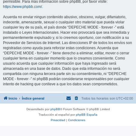
permisible. Para más información sobre phpBB, por favor visite:
https://www.phpbb.com/
.
Acuerda no enviar ningun contenido abusivo, obsceno, vulgar, difamatorio,
indecente, amenazante, sexual o cualquier otro material que pueda violar
cualquier ley de su país, el país donde “DEPECHE MODE - forever -” está
instalado o Leyes Internacionales. Hacer eso provocará que sea inmediata y
permanentemente expulsado y, si lo creemos oportuno, con notificación a su
Proveedor de Servicios de Internet. Las direcciones IP de todos los envíos son
registradas como ayuda para reforzar estas condiciones. Acuerda que
“DEPECHE MODE - forever -” tiene derecho a eliminar, editar, mover o cerrar
cualquier tema en cualquier momento que lo creamos conveniente. Como
usuario acuerda que cualquier información que haya ingresado será
almacenada en una base de datos. Dado que esta información no será
compartida con ninguna tercera parte sin su consentimiento, ni “DEPECHE
MODE - forever -” ni phpBB podrán considerarse responsables por cualquier
intento de hacking que conlleve a que los datos sean comprometidos.
Inicio
Índice general
Todos los horarios son
UTC+02:00
Desarrollado por
phpBB
® Forum Software © phpBB Limited
Traducción al español por
phpBB España
Privacidad
|
Condiciones