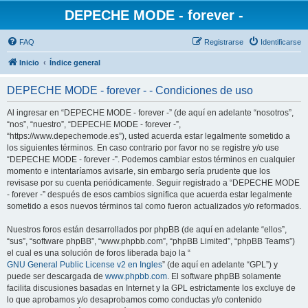
DEPECHE MODE - forever -
FAQ
Registrarse
Identificarse
Inicio
Índice general
DEPECHE MODE - forever - - Condiciones de uso
Al ingresar en “DEPECHE MODE - forever -” (de aquí en adelante “nosotros”,
“nos”, “nuestro”, “DEPECHE MODE - forever -”,
“https://www.depechemode.es”), usted acuerda estar legalmente sometido a
los siguientes términos. En caso contrario por favor no se registre y/o use
“DEPECHE MODE - forever -”. Podemos cambiar estos términos en cualquier
momento e intentaríamos avisarle, sin embargo sería prudente que los
revisase por su cuenta periódicamente. Seguir registrado a “DEPECHE MODE
- forever -” después de esos cambios significa que acuerda estar legalmente
sometido a esos nuevos términos tal como fueron actualizados y/o reformados.
Nuestros foros están desarrollados por phpBB (de aquí en adelante “ellos”,
“sus”, “software phpBB”, “www.phpbb.com”, “phpBB Limited”, “phpBB Teams”)
el cual es una solución de foros liberada bajo la “
GNU General Public License v2 en Ingles
” (de aquí en adelante “GPL”) y
puede ser descargada de
www.phpbb.com
. El software phpBB solamente
facilita discusiones basadas en Internet y la GPL estrictamente los excluye de
lo que aprobamos y/o desaprobamos como conductas y/o contenido