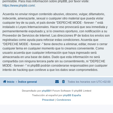
permisible. Para más información sobre phpBB, por favor visite:
https://www.phpbb.com/
.
Acuerda no enviar ningun contenido abusivo, obsceno, vulgar, difamatorio,
indecente, amenazante, sexual o cualquier otro material que pueda violar
cualquier ley de su país, el país donde “DEPECHE MODE - forever -” está
instalado o Leyes Internacionales. Hacer eso provocará que sea inmediata y
permanentemente expulsado y, si lo creemos oportuno, con notificación a su
Proveedor de Servicios de Internet. Las direcciones IP de todos los envíos son
registradas como ayuda para reforzar estas condiciones. Acuerda que
“DEPECHE MODE - forever -” tiene derecho a eliminar, editar, mover o cerrar
cualquier tema en cualquier momento que lo creamos conveniente. Como
usuario acuerda que cualquier información que haya ingresado será
almacenada en una base de datos. Dado que esta información no será
compartida con ninguna tercera parte sin su consentimiento, ni “DEPECHE
MODE - forever -” ni phpBB podrán considerarse responsables por cualquier
intento de hacking que conlleve a que los datos sean comprometidos.
Inicio
Índice general
Todos los horarios son
UTC+02:00
Desarrollado por
phpBB
® Forum Software © phpBB Limited
Traducción al español por
phpBB España
Privacidad
|
Condiciones