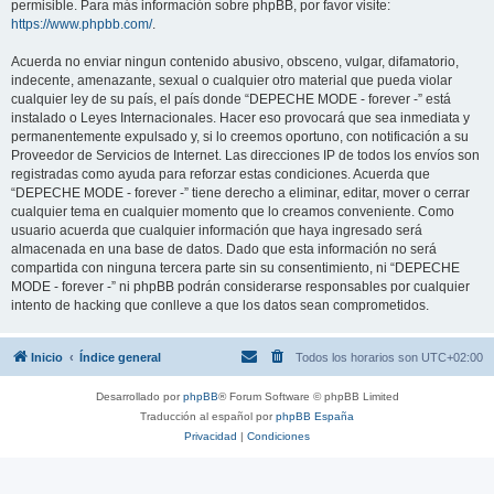
permisible. Para más información sobre phpBB, por favor visite:
https://www.phpbb.com/
.
Acuerda no enviar ningun contenido abusivo, obsceno, vulgar, difamatorio,
indecente, amenazante, sexual o cualquier otro material que pueda violar
cualquier ley de su país, el país donde “DEPECHE MODE - forever -” está
instalado o Leyes Internacionales. Hacer eso provocará que sea inmediata y
permanentemente expulsado y, si lo creemos oportuno, con notificación a su
Proveedor de Servicios de Internet. Las direcciones IP de todos los envíos son
registradas como ayuda para reforzar estas condiciones. Acuerda que
“DEPECHE MODE - forever -” tiene derecho a eliminar, editar, mover o cerrar
cualquier tema en cualquier momento que lo creamos conveniente. Como
usuario acuerda que cualquier información que haya ingresado será
almacenada en una base de datos. Dado que esta información no será
compartida con ninguna tercera parte sin su consentimiento, ni “DEPECHE
MODE - forever -” ni phpBB podrán considerarse responsables por cualquier
intento de hacking que conlleve a que los datos sean comprometidos.
Inicio
Índice general
Todos los horarios son
UTC+02:00
Desarrollado por
phpBB
® Forum Software © phpBB Limited
Traducción al español por
phpBB España
Privacidad
|
Condiciones