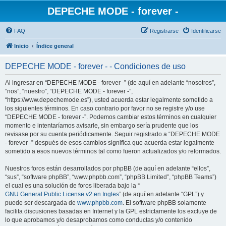
DEPECHE MODE - forever -
FAQ
Registrarse
Identificarse
Inicio
Índice general
DEPECHE MODE - forever - - Condiciones de uso
Al ingresar en “DEPECHE MODE - forever -” (de aquí en adelante “nosotros”,
“nos”, “nuestro”, “DEPECHE MODE - forever -”,
“https://www.depechemode.es”), usted acuerda estar legalmente sometido a
los siguientes términos. En caso contrario por favor no se registre y/o use
“DEPECHE MODE - forever -”. Podemos cambiar estos términos en cualquier
momento e intentaríamos avisarle, sin embargo sería prudente que los
revisase por su cuenta periódicamente. Seguir registrado a “DEPECHE MODE
- forever -” después de esos cambios significa que acuerda estar legalmente
sometido a esos nuevos términos tal como fueron actualizados y/o reformados.
Nuestros foros están desarrollados por phpBB (de aquí en adelante “ellos”,
“sus”, “software phpBB”, “www.phpbb.com”, “phpBB Limited”, “phpBB Teams”)
el cual es una solución de foros liberada bajo la “
GNU General Public License v2 en Ingles
” (de aquí en adelante “GPL”) y
puede ser descargada de
www.phpbb.com
. El software phpBB solamente
facilita discusiones basadas en Internet y la GPL estrictamente los excluye de
lo que aprobamos y/o desaprobamos como conductas y/o contenido