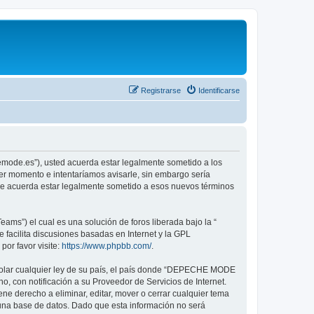
Registrarse
Identificarse
emode.es”), usted acuerda estar legalmente sometido a los
er momento e intentaríamos avisarle, sin embargo sería
ue acuerda estar legalmente sometido a esos nuevos términos
ams”) el cual es una solución de foros liberada bajo la “
 facilita discusiones basadas en Internet y la GPL
or favor visite:
https://www.phpbb.com/
.
violar cualquier ley de su país, el país donde “DEPECHE MODE
, con notificación a su Proveedor de Servicios de Internet.
e derecho a eliminar, editar, mover o cerrar cualquier tema
na base de datos. Dado que esta información no será