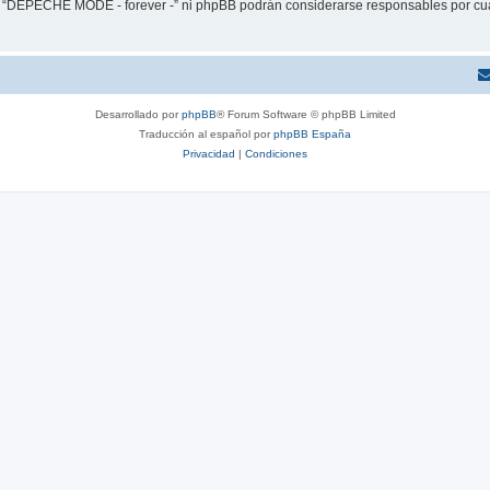
ni “DEPECHE MODE - forever -” ni phpBB podrán considerarse responsables por cua
Desarrollado por
phpBB
® Forum Software © phpBB Limited
Traducción al español por
phpBB España
Privacidad
|
Condiciones