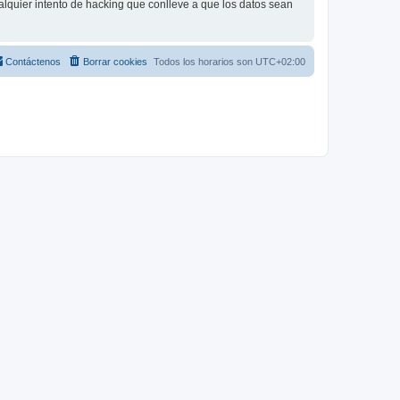
lquier intento de hacking que conlleve a que los datos sean
Contáctenos
Borrar cookies
Todos los horarios son
UTC+02:00