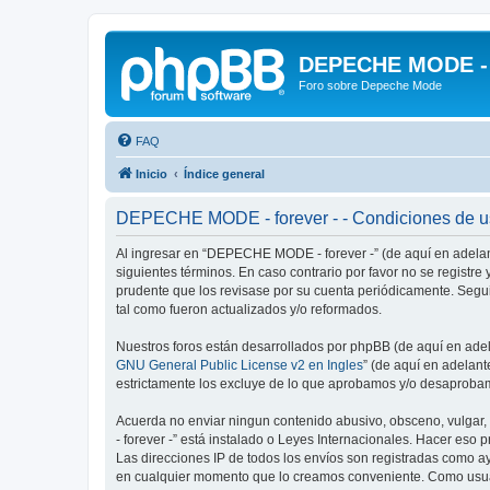
DEPECHE MODE - f
Foro sobre Depeche Mode
FAQ
Inicio
Índice general
DEPECHE MODE - forever - - Condiciones de 
Al ingresar en “DEPECHE MODE - forever -” (de aquí en adelan
siguientes términos. En caso contrario por favor no se regist
prudente que los revisase por su cuenta periódicamente. Seg
tal como fueron actualizados y/o reformados.
Nuestros foros están desarrollados por phpBB (de aquí en adela
GNU General Public License v2 en Ingles
” (de aquí en adelan
estrictamente los excluye de lo que aprobamos y/o desaprobam
Acuerda no enviar ningun contenido abusivo, obsceno, vulgar,
- forever -” está instalado o Leyes Internacionales. Hacer eso
Las direcciones IP de todos los envíos son registradas como a
en cualquier momento que lo creamos conveniente. Como usua