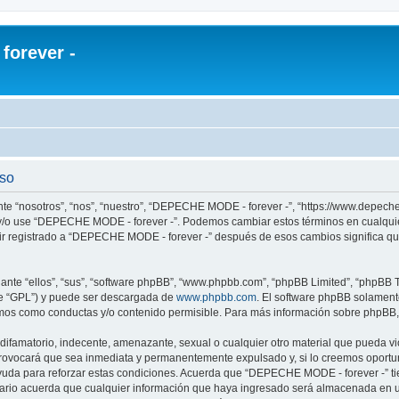
orever -
uso
te “nosotros”, “nos”, “nuestro”, “DEPECHE MODE - forever -”, “https://www.depech
re y/o use “DEPECHE MODE - forever -”. Podemos cambiar estos términos en cualqui
uir registrado a “DEPECHE MODE - forever -” después de esos cambios significa q
nte “ellos”, “sus”, “software phpBB”, “www.phpbb.com”, “phpBB Limited”, “phpBB Te
te “GPL”) y puede ser descargada de
www.phpbb.com
. El software phpBB solamente
os como conductas y/o contenido permisible. Para más información sobre phpBB, p
 difamatorio, indecente, amenazante, sexual o cualquier otro material que pueda 
 provocará que sea inmediata y permanentemente expulsado y, si lo creemos oportuno
yuda para reforzar estas condiciones. Acuerda que “DEPECHE MODE - forever -” tien
rio acuerda que cualquier información que haya ingresado será almacenada en u