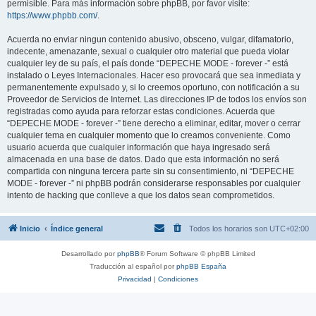
permisible. Para más información sobre phpBB, por favor visite:
https://www.phpbb.com/
.
Acuerda no enviar ningun contenido abusivo, obsceno, vulgar, difamatorio,
indecente, amenazante, sexual o cualquier otro material que pueda violar
cualquier ley de su país, el país donde “DEPECHE MODE - forever -” está
instalado o Leyes Internacionales. Hacer eso provocará que sea inmediata y
permanentemente expulsado y, si lo creemos oportuno, con notificación a su
Proveedor de Servicios de Internet. Las direcciones IP de todos los envíos son
registradas como ayuda para reforzar estas condiciones. Acuerda que
“DEPECHE MODE - forever -” tiene derecho a eliminar, editar, mover o cerrar
cualquier tema en cualquier momento que lo creamos conveniente. Como
usuario acuerda que cualquier información que haya ingresado será
almacenada en una base de datos. Dado que esta información no será
compartida con ninguna tercera parte sin su consentimiento, ni “DEPECHE
MODE - forever -” ni phpBB podrán considerarse responsables por cualquier
intento de hacking que conlleve a que los datos sean comprometidos.
Inicio
Índice general
Todos los horarios son
UTC+02:00
Desarrollado por
phpBB
® Forum Software © phpBB Limited
Traducción al español por
phpBB España
Privacidad
|
Condiciones