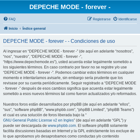
DEPECHE MODE - forever -
FAQ
Registrarse
Identificarse
Inicio
Índice general
DEPECHE MODE - forever - - Condiciones de uso
Al ingresar en “DEPECHE MODE - forever -” (de aquí en adelante “nosotros”,
“nos”, “nuestro”, “DEPECHE MODE - forever -”,
“https://www.depechemode.es”), usted acuerda estar legalmente sometido a
los siguientes términos. En caso contrario por favor no se registre y/o use
“DEPECHE MODE - forever -”. Podemos cambiar estos términos en cualquier
momento e intentaríamos avisarle, sin embargo sería prudente que los
revisase por su cuenta periódicamente. Seguir registrado a “DEPECHE MODE
- forever -” después de esos cambios significa que acuerda estar legalmente
sometido a esos nuevos términos tal como fueron actualizados y/o reformados.
Nuestros foros están desarrollados por phpBB (de aquí en adelante “ellos”,
“sus”, “software phpBB”, “www.phpbb.com”, “phpBB Limited”, “phpBB Teams”)
el cual es una solución de foros liberada bajo la “
GNU General Public License v2 en Ingles
” (de aquí en adelante “GPL”) y
puede ser descargada de
www.phpbb.com
. El software phpBB solamente
facilita discusiones basadas en Internet y la GPL estrictamente los excluye de
lo que aprobamos y/o desaprobamos como conductas y/o contenido