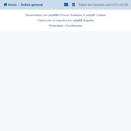
Inicio
Índice general
Todos los horarios son
UTC+02:00
Desarrollado por
phpBB
® Forum Software © phpBB Limited
Traducción al español por
phpBB España
Privacidad
|
Condiciones