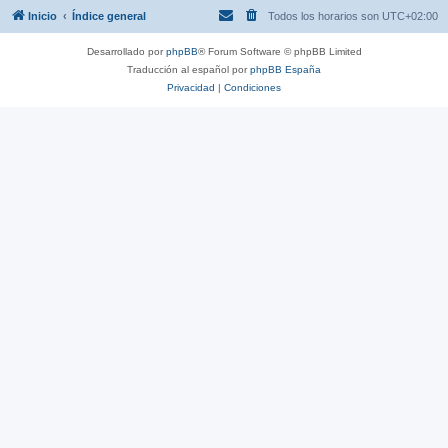
Inicio
Índice general
Todos los horarios son
UTC+02:00
Desarrollado por
phpBB
® Forum Software © phpBB Limited
Traducción al español por
phpBB España
Privacidad
|
Condiciones