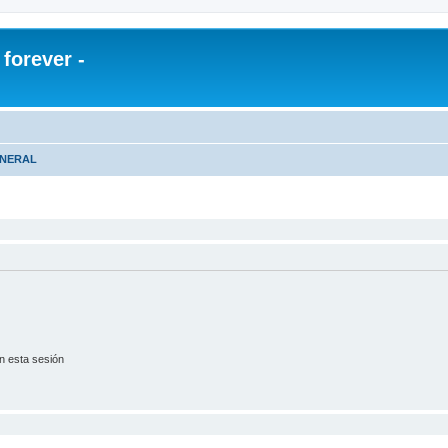
orever -
ENERAL
n esta sesión