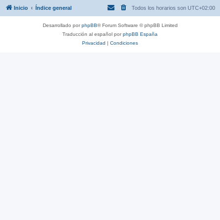
Inicio
Índice general
Todos los horarios son
UTC+02:00
Desarrollado por
phpBB
® Forum Software © phpBB Limited
Traducción al español por
phpBB España
Privacidad
|
Condiciones