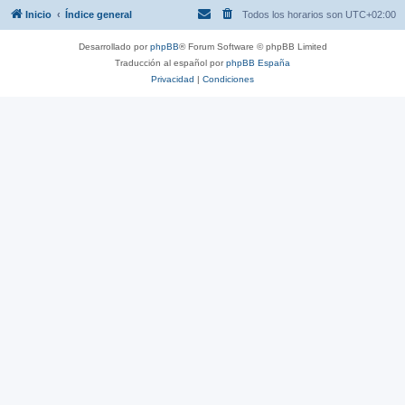
Inicio
Índice general
Todos los horarios son
UTC+02:00
Desarrollado por
phpBB
® Forum Software © phpBB Limited
Traducción al español por
phpBB España
Privacidad
|
Condiciones