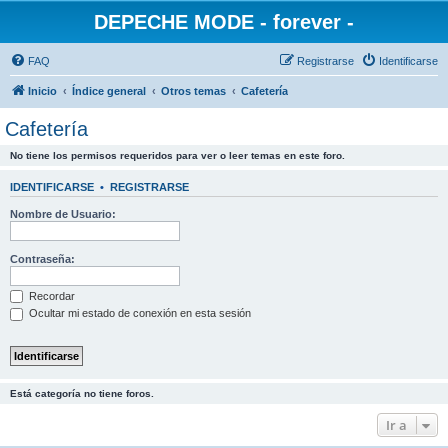
DEPECHE MODE - forever -
FAQ
Registrarse
Identificarse
Inicio
Índice general
Otros temas
Cafetería
Cafetería
No tiene los permisos requeridos para ver o leer temas en este foro.
IDENTIFICARSE
•
REGISTRARSE
Nombre de Usuario:
Contraseña:
Recordar
Ocultar mi estado de conexión en esta sesión
Está categoría no tiene foros.
Ir a