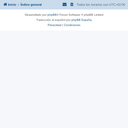
Inicio
Índice general
Todos los horarios son
UTC+02:00
Desarrollado por
phpBB
® Forum Software © phpBB Limited
Traducción al español por
phpBB España
Privacidad
|
Condiciones