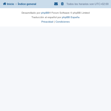
Inicio
Índice general
Todos los horarios son
UTC+02:00
Desarrollado por
phpBB
® Forum Software © phpBB Limited
Traducción al español por
phpBB España
Privacidad
|
Condiciones