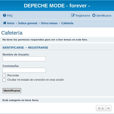
DEPECHE MODE - forever -
FAQ
Registrarse
Identificarse
Inicio
Índice general
Otros temas
Cafetería
Cafetería
No tiene los permisos requeridos para ver o leer temas en este foro.
IDENTIFICARSE
•
REGISTRARSE
Nombre de Usuario:
Contraseña:
Recordar
Ocultar mi estado de conexión en esta sesión
Está categoría no tiene foros.
Ir a