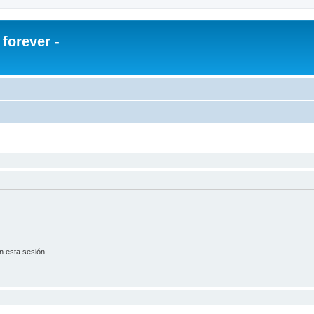
orever -
n esta sesión