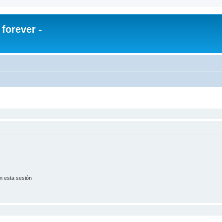
orever -
n esta sesión