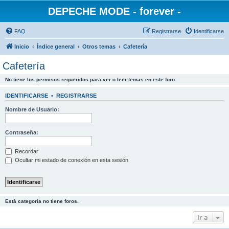
DEPECHE MODE - forever -
FAQ
Registrarse
Identificarse
Inicio
Índice general
Otros temas
Cafetería
Cafetería
No tiene los permisos requeridos para ver o leer temas en este foro.
IDENTIFICARSE
•
REGISTRARSE
Nombre de Usuario:
Contraseña:
Recordar
Ocultar mi estado de conexión en esta sesión
Está categoría no tiene foros.
Ir a