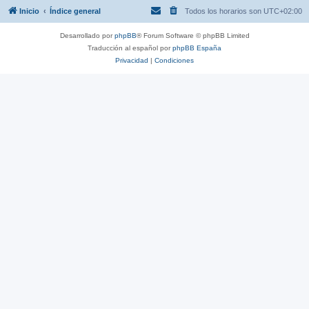
Inicio
Índice general
Todos los horarios son
UTC+02:00
Desarrollado por
phpBB
® Forum Software © phpBB Limited
Traducción al español por
phpBB España
Privacidad
|
Condiciones