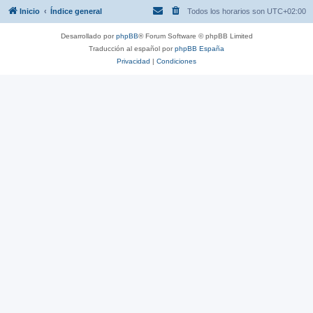
Inicio
Índice general
Todos los horarios son
UTC+02:00
Desarrollado por
phpBB
® Forum Software © phpBB Limited
Traducción al español por
phpBB España
Privacidad
|
Condiciones