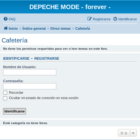
DEPECHE MODE - forever -
FAQ
Registrarse
Identificarse
Inicio
Índice general
Otros temas
Cafetería
Cafetería
No tiene los permisos requeridos para ver o leer temas en este foro.
IDENTIFICARSE
•
REGISTRARSE
Nombre de Usuario:
Contraseña:
Recordar
Ocultar mi estado de conexión en esta sesión
Está categoría no tiene foros.
Ir a