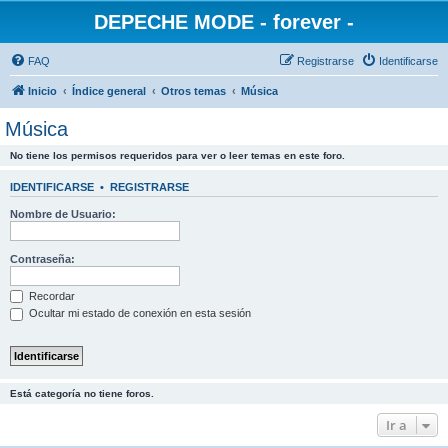
DEPECHE MODE - forever -
FAQ
Registrarse
Identificarse
Inicio
Índice general
Otros temas
Música
Música
No tiene los permisos requeridos para ver o leer temas en este foro.
IDENTIFICARSE
•
REGISTRARSE
Nombre de Usuario:
Contraseña:
Recordar
Ocultar mi estado de conexión en esta sesión
Está categoría no tiene foros.
Ir a