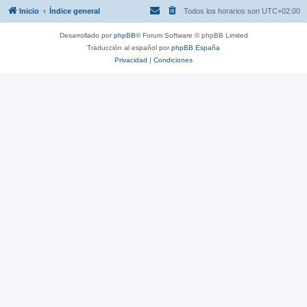
Inicio
Índice general
Todos los horarios son
UTC+02:00
Desarrollado por
phpBB
® Forum Software © phpBB Limited
Traducción al español por
phpBB España
Privacidad
|
Condiciones