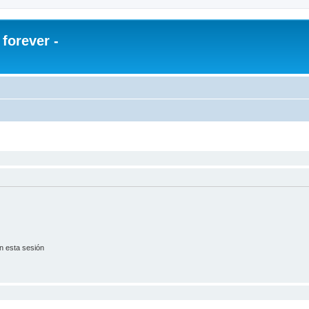
orever -
n esta sesión