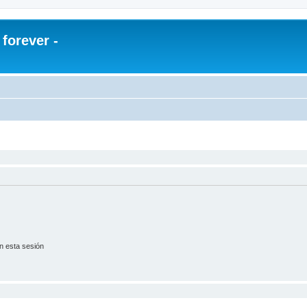
orever -
n esta sesión