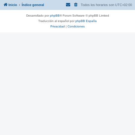
Inicio
Índice general
Todos los horarios son
UTC+02:00
Desarrollado por
phpBB
® Forum Software © phpBB Limited
Traducción al español por
phpBB España
Privacidad
|
Condiciones