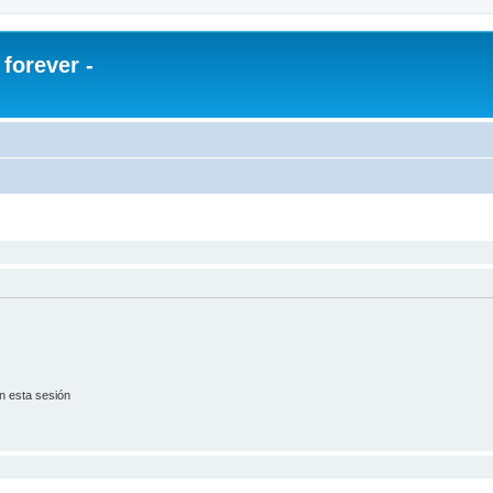
orever -
n esta sesión