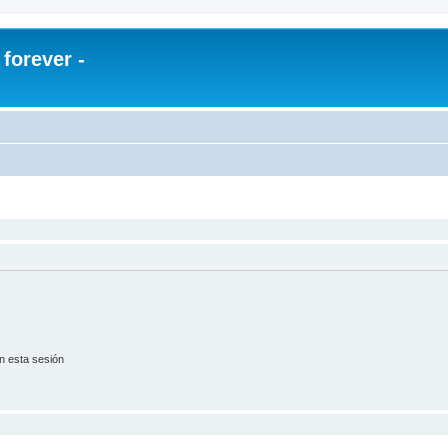
orever -
n esta sesión