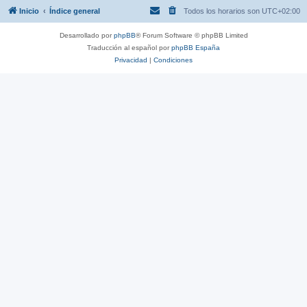
Inicio
Índice general
Todos los horarios son
UTC+02:00
Desarrollado por
phpBB
® Forum Software © phpBB Limited
Traducción al español por
phpBB España
Privacidad
|
Condiciones