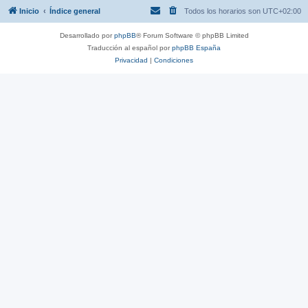
Inicio
Índice general
Todos los horarios son
UTC+02:00
Desarrollado por
phpBB
® Forum Software © phpBB Limited
Traducción al español por
phpBB España
Privacidad
|
Condiciones