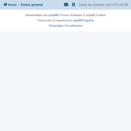
Inicio
Índice general
Todos los horarios son
UTC+02:00
Desarrollado por
phpBB
® Forum Software © phpBB Limited
Traducción al español por
phpBB España
Privacidad
|
Condiciones