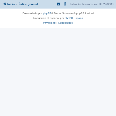
Inicio
Índice general
Todos los horarios son
UTC+02:00
Desarrollado por
phpBB
® Forum Software © phpBB Limited
Traducción al español por
phpBB España
Privacidad
|
Condiciones