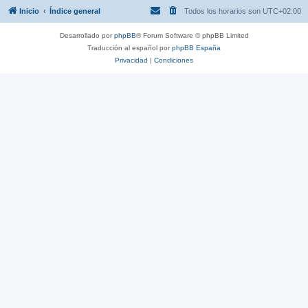
Inicio
Índice general
Todos los horarios son
UTC+02:00
Desarrollado por
phpBB
® Forum Software © phpBB Limited
Traducción al español por
phpBB España
Privacidad
|
Condiciones