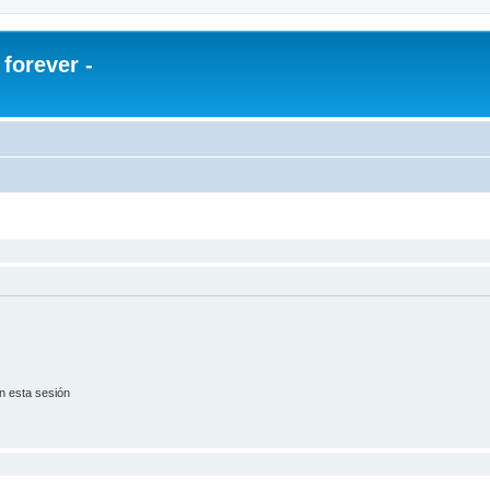
orever -
n esta sesión