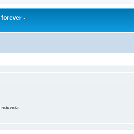
orever -
n esta sesión