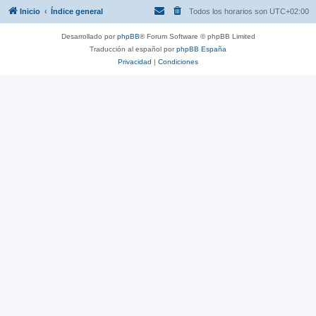
Inicio
Índice general
Todos los horarios son
UTC+02:00
Desarrollado por
phpBB
® Forum Software © phpBB Limited
Traducción al español por
phpBB España
Privacidad
|
Condiciones