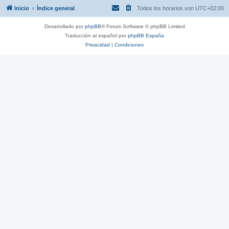
Inicio
Índice general
Todos los horarios son
UTC+02:00
Desarrollado por
phpBB
® Forum Software © phpBB Limited
Traducción al español por
phpBB España
Privacidad
|
Condiciones