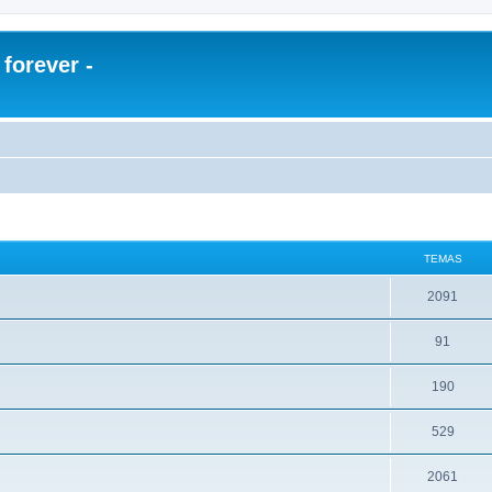
orever -
TEMAS
2091
91
190
529
2061