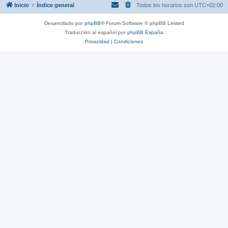
Inicio
Índice general
Todos los horarios son
UTC+02:00
Desarrollado por
phpBB
® Forum Software © phpBB Limited
Traducción al español por
phpBB España
Privacidad
|
Condiciones