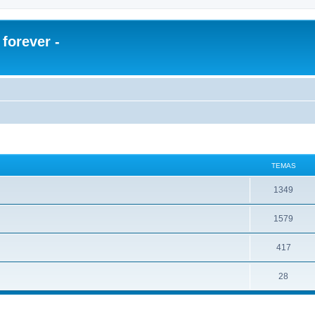
orever -
TEMAS
1349
1579
417
28