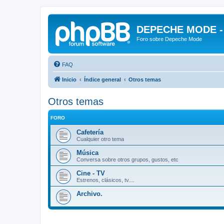
DEPECHE MODE - f
Foro sobre Depeche Mode
FAQ
Inicio
Índice general
Otros temas
Otros temas
FORO
Cafetería
Cualquier otro tema
Música
Conversa sobre otros grupos, gustos, etc
Cine - TV
Estrenos, clásicos, tv....
Archivo.