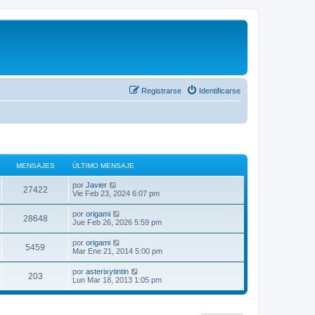
Registrarse
Identificarse
MENSAJES
ÚLTIMO MENSAJE
V
por
Javier
27422
e
Vie Feb 23, 2024 6:07 pm
r
ú
V
por
origami
28648
l
e
Jue Feb 26, 2026 5:59 pm
t
r
i
ú
V
por
origami
m
5459
l
e
Mar Ene 21, 2014 5:00 pm
o
t
r
m
i
ú
e
V
por
asterixytintin
m
203
l
n
e
Lun Mar 18, 2013 1:05 pm
o
t
s
r
m
i
a
ú
e
m
j
l
n
o
e
t
s