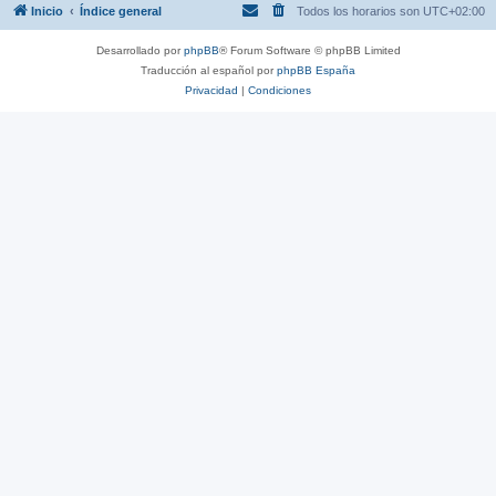
Inicio
Índice general
Todos los horarios son
UTC+02:00
Desarrollado por
phpBB
® Forum Software © phpBB Limited
Traducción al español por
phpBB España
Privacidad
|
Condiciones